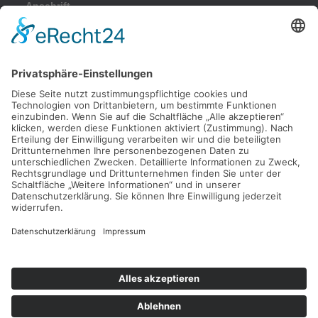
Anschrift
Kleinbeckstraße 43
45549 Sprockhövel
Telefon
Tel.: 02324 / 79082
Parkplatz
Nachdem Sie von der Haßlinghauser Straße in die
Kleinbeckstraße eingebogen sind, fahren Sie bitte nach ca. 50
Metern rechts auf unseren Parkplatz.
Anfahrt
Google Maps
Bitte beachten Sie unsere Hinweise zum
Datenschutz