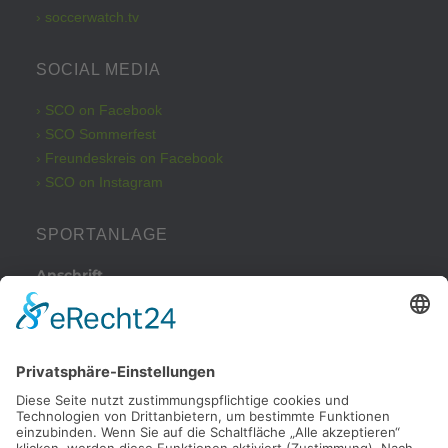
› soccerwatch.tv
SOCIAL MEDIA
› SCO on Facebook
› SCO Sommerfest
› Freundeskreis on Facebook
› SCO on Instagram
SPORTANLAGE
Anschrift
Kleinbeckstraße 43
45549 Sprockhövel
Telefon
Tel.: 02324 / 79082
Parkplatz