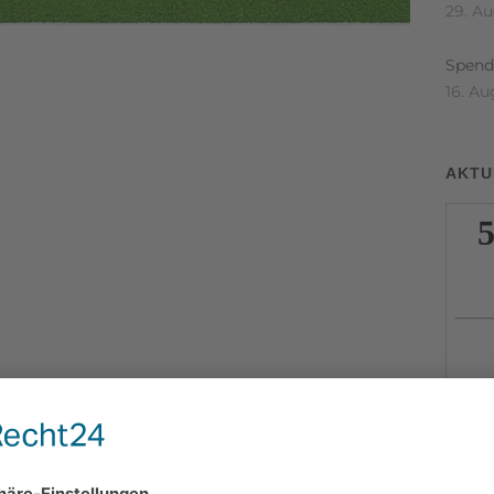
29. A
Spende
16. Au
AKTU