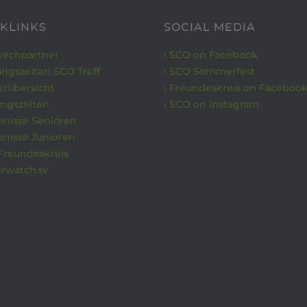
KLINKS
SOCIAL MEDIA
prechpartner
› SCO on Facebook
ungszeiten SCO Treff
› SCO Sommerfest
nerübersicht
› Freundeskreis on Faceboo
ningszeiten
› SCO on Instagram
bnisse Senioren
bnisse Junioren
Freundeskreis
erwatch.tv