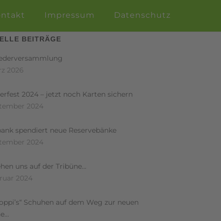
ntakt
Impressum
Datenschutz
ELLE BEITRÄGE
iederversammlung
rz 2026
rfest 2024 – jetzt noch Karten sichern
ptember 2024
bank spendiert neue Reservebänke
ptember 2024
hen uns auf der Tribüne…
bruar 2024
Poppi’s“ Schuhen auf dem Weg zur neuen
ne…