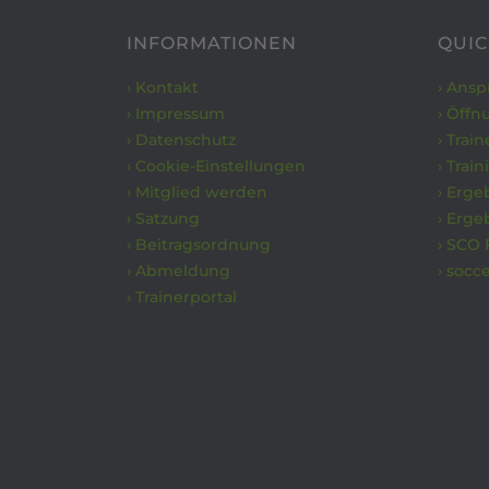
INFORMATIONEN
QUIC
› Kontakt
› Ans
› Impressum
› Öffn
› Datenschutz
› Trai
› Cookie-Einstellungen
› Trai
› Mitglied werden
› Erge
› Satzung
› Erge
› Beitragsordnung
› SCO 
› Abmeldung
› socc
› Trainerportal