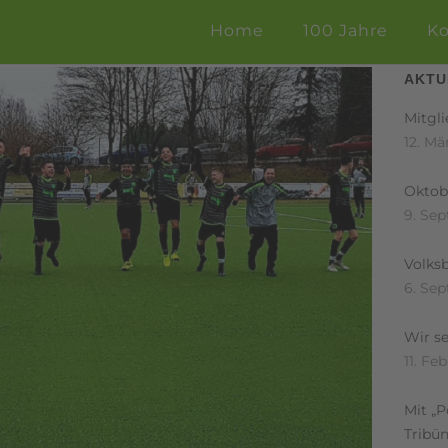
Home
100 Jahre
Ko
AKTU
Mitgl
12. Mä
Oktobe
9. Se
Volks
6. Se
Wir se
11. Fe
Mit „
Tribü