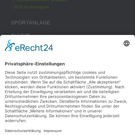
› SCO on Instagram
SPORTANLAGE
Anschrift
Kleinbeckstraße 43
45549 Sprockhövel
Telefon
Tel.: 02324 / 79082
Parkplatz
Nachdem Sie von der Haßlinghauser Straße in die
Kleinbeckstraße eingebogen sind, fahren Sie bitte nach ca. 50
Metern rechts auf unseren Parkplatz.
Anfahrt
Google Maps