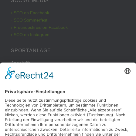
SOCIAL MEDIA
› SCO on Facebook
› SCO Sommerfest
› Freundeskreis on Facebook
› SCO on Instagram
SPORTANLAGE
Anschrift
Kleinbeckstraße 43
45549 Sprockhövel
Telefon
Tel.: 02324 / 79082
Parkplatz
Nachdem Sie von der Haßlinghauser Straße in die
Kleinbeckstraße eingebogen sind, fahren Sie bitte nach ca. 50