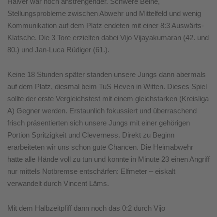
Halver war noch anstrengender. Schwere Beine,
Stellungsprobleme zwischen Abwehr und Mittelfeld und wenig
Kommunikation auf dem Platz endeten mit einer 8:3 Auswärts-
Klatsche. Die 3 Tore erzielten dabei Vijo Vijayakumaran (42. und
80.) und Jan-Luca Rüdiger (61.).
Keine 18 Stunden später standen unsere Jungs dann abermals
auf dem Platz, diesmal beim TuS Heven in Witten. Dieses Spiel
sollte der erste Vergleichstest mit einem gleichstarken (Kreisliga
A) Gegner werden. Erstaunlich fokussiert und überraschend
frisch präsentierten sich unsere Jungs mit einer gehörigen
Portion Spritzigkeit und Cleverness. Direkt zu Beginn
erarbeiteten wir uns schon gute Chancen. Die Heimabwehr
hatte alle Hände voll zu tun und konnte in Minute 23 einen Angriff
nur mittels Notbremse entschärfen: Elfmeter – eiskalt
verwandelt durch Vincent Läms.
Mit dem Halbzeitpfiff dann noch das 0:2 durch Vijo