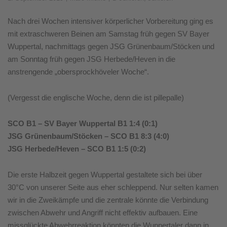
Nach drei Wochen intensiver körperlicher Vorbereitung ging es
mit extraschweren Beinen am Samstag früh gegen SV Bayer
Wuppertal, nachmittags gegen JSG Grünenbaum/Stöcken und
am Sonntag früh gegen JSG Herbede/Heven in die
anstrengende „obersprockhöveler Woche“.
(Vergesst die englische Woche, denn die ist pillepalle)
SCO B1 – SV Bayer Wuppertal B1 1:4 (0:1)
JSG Grünenbaum/Stöcken – SCO B1 8:3 (4:0)
JSG Herbede/Heven – SCO B1 1:5 (0:2)
Die erste Halbzeit gegen Wuppertal gestaltete sich bei über
30°C von unserer Seite aus eher schleppend. Nur selten kamen
wir in die Zweikämpfe und die zentrale könnte die Verbindung
zwischen Abwehr und Angriff nicht effektiv aufbauen. Eine
missglückte Abwehrreaktion könnten die Wuppertaler dann in