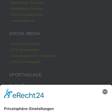
› Ergebnisse Senioren
› Ergebnisse Junioren
› SCO Freundeskreis
› soccerwatch.tv
SOCIAL MEDIA
› SCO on Facebook
› SCO Sommerfest
› Freundeskreis on Facebook
› SCO on Instagram
SPORTANLAGE
Anschrift
Kleinbeckstraße 43
45549 Sprockhövel
Telefon