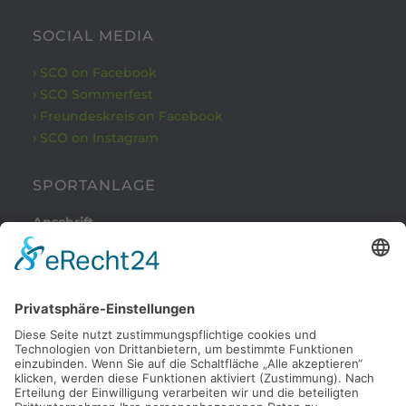
SOCIAL MEDIA
› SCO on Facebook
› SCO Sommerfest
› Freundeskreis on Facebook
› SCO on Instagram
SPORTANLAGE
Anschrift
Kleinbeckstraße 43
45549 Sprockhövel
Telefon
Tel.: 02324 / 79082
Parkplatz
Nachdem Sie von der Haßlinghauser Straße in die