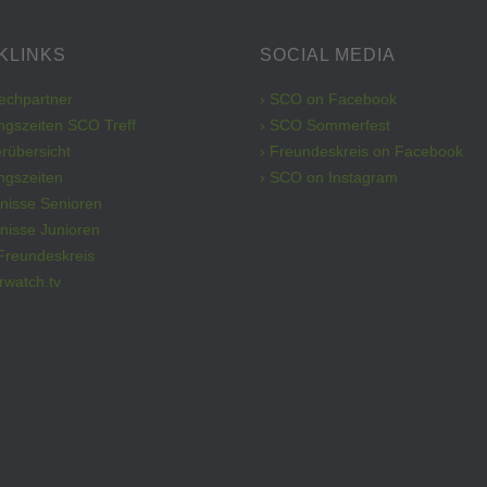
KLINKS
SOCIAL MEDIA
rechpartner
› SCO on Facebook
ngszeiten SCO Treff
› SCO Sommerfest
erübersicht
› Freundeskreis on Facebook
ingszeiten
› SCO on Instagram
bnisse Senioren
nisse Junioren
Freundeskreis
rwatch.tv