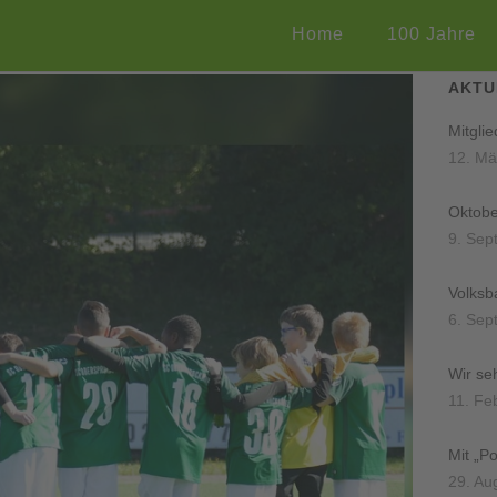
Home
100 Jahre
AKTU
Mitgli
12. Mä
Oktobe
9. Sep
Volksb
6. Sep
Wir se
11. Fe
Mit „P
29. Au