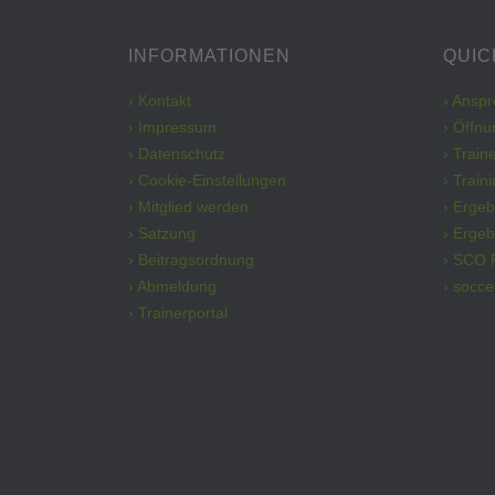
INFORMATIONEN
QUIC
› Kontakt
› Ansp
› Impressum
› Öffnu
› Datenschutz
› Train
› Cookie-Einstellungen
› Train
› Mitglied werden
› Erge
› Satzung
› Ergeb
› Beitragsordnung
› SCO 
› Abmeldung
› socce
› Trainerportal