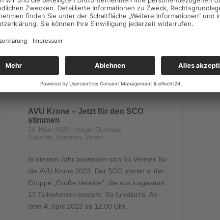
Förderer auf, bei der großen
Spendenaktion „Tribüne“ mitzumachen. „Wir
wollen, dass sich die erfolgreiche...
Continue reading
AVU Krone – Jetzt für den SCO
stimmen
24. März 2023
Holger Dickhaus
Junioren
,
Senioren
,
Verein
In diesem Jahr bewerben sich 65 Vereine für
die AVU Krone 2023. Der SCO startet in der
Gruppe „Große Vereine“, die aus insgesamt
17 Teilnehmern besteht. So funktiert’s: Ab
dem 4. April 2023 ab 12:00 Uhr...