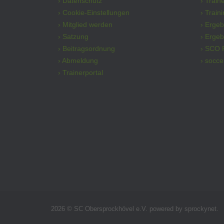
› Datenschutz
› Train
› Cookie-Einstellungen
› Train
› Mitglied werden
› Erge
› Satzung
› Ergeb
› Beitragsordnung
› SCO 
› Abmeldung
› socce
› Trainerportal
2026 © SC Obersprockhövel e.V.
powered by
sprockynet
.