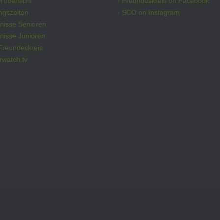
erübersicht
› Freundeskreis on Facebook
ingszeiten
› SCO on Instagram
bnisse Senioren
nisse Junioren
Freundeskreis
rwatch.tv