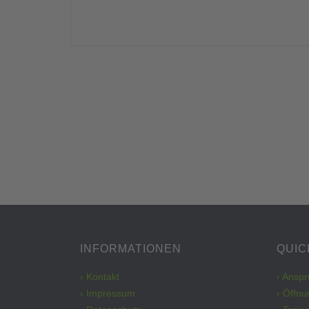
INFORMATIONEN
QUIC
› Kontakt
› Ansp
› Impressum
› Öffnu