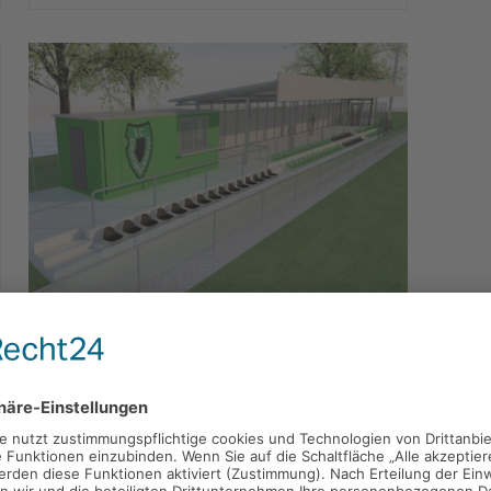
Spendenaufruf für SCO Großprojekt
20. Mai 2023
Holger Dickhaus
Tribüne
,
Verein
In einem gemeinsamen Brief von
Hauptverein und Freundeskreis rufen die
Vorstände Detlef Westerhoff und Dr. Hans-
Jörg Gasterich alle Mitglieder, Freunde und