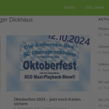
Home
100 Jahre
ger Dickhaus
AKTU
Mitgli
12. Mä
Oktobe
9. Sep
Volksb
6. Sep
Wir se
11. Fe
Oktoberfest 2024 – jetzt noch Karten
Mit „P
sichern
29. Au
9. September 2024
Holger Dickhaus