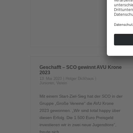
Geschafft – SCO gewinnt AVU Krone
2023
13. Mai 2023
Holger Dickhaus
Junioren
,
Verein
Mit einem Start-Ziel-Sieg hat der SCO in der
Gruppe „Große Vereine“ die AVU Krone
2023 gewonnen. „Wir sind total happy über
diesen Erfolg. Die 1.500 Euro Preisgeld
investieren wir in zwei neue Jugendtore“,
freute sich...