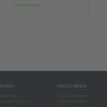
Continue reading
KLINKS
SOCIAL MEDIA
rechpartner
› SCO on Facebook
ngszeiten SCO Treff
› SCO Sommerfest