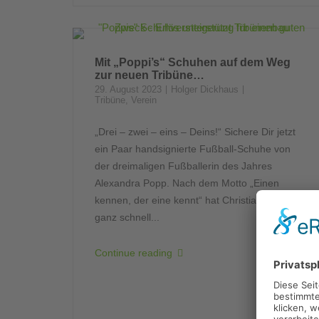
Mit „Poppi’s“ Schuhen auf dem Weg
zur neuen Tribüne…
29. August 2023
Holger Dickhaus
Tribüne
,
Verein
„Drei – zwei – eins – Deins!“ Sichere Dir jetzt
ein Paar handsignierte Fußball-Schuhe von
der dreimaligen Fußballerin des Jahres
Alexandra Popp. Nach dem Motto „Einen
kennen, der eine kennt“ hat Christian Rudoff
ganz schnell...
Continue reading