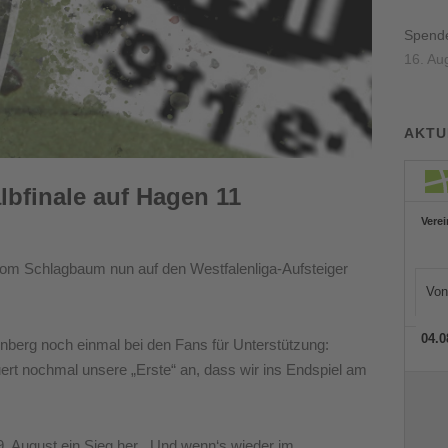
Spenden
16. Au
AKTU
albfinale auf Hagen 11
 vom Schlagbaum nun auf den Westfalenliga-Aufsteiger
enberg noch einmal bei den Fans für Unterstützung:
euert nochmal unsere „Erste“ an, dass wir ins Endspiel am
. August ein Sieg her. „Und wenn‘s wieder im