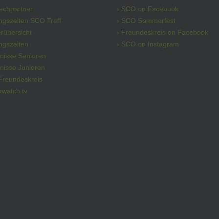
rechpartner
› SCO on Facebook
ngszeiten SCO Treff
› SCO Sommerfest
erübersicht
› Freundeskreis on Facebook
ingszeiten
› SCO on Instagram
bnisse Senioren
nisse Junioren
Freundeskreis
rwatch.tv