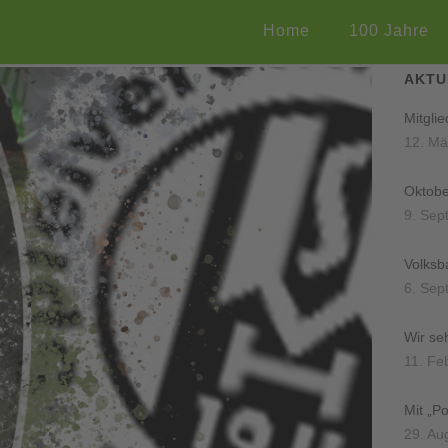
Home
100 Jahre
AKTU
Mitgli
12. Mä
Oktobe
9. Sep
Volksb
6. Sep
Wir se
11. Fe
Mit „P
29. Au