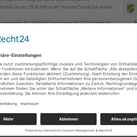
 Anstoß ist um 19:30 Uhr in der Hyundai Smolczyk Arena.
e gewannen ihr Halbfinal-Spiel gegen die TSG Herdecke
spiel des Krombacher Kreispokals“, erklärt Calenberg
nale der „Ersten“ gegen die SpVg. Hagen 1911 am 19.
 August. Dann kämpfen die Altherren gegen Blau Weiß
en freuen sich über Unterstützung von der Tribüne.