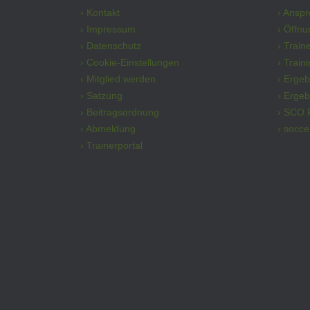
› Kontakt
› Ansp
› Impressum
› Öffnu
› Datenschutz
› Train
› Cookie-Einstellungen
› Train
› Mitglied werden
› Erge
› Satzung
› Ergeb
› Beitragsordnung
› SCO 
› Abmeldung
› socce
› Trainerportal