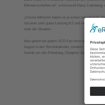
Elfmeterschießen ist“, schmunzelt Klaus Calenberg.
„Unsere Altherren haben es ja schon vorgemacht. Si
mit einer sehr guten Leistung 6:2 und stehen im End
stolz die Situation.
Also gehört bei jedem SCO-Fan nicht nur das Halbfi
August in den Terminkalender, sondern auch der 29.
Voerde um den Pokalsieg. Übrigens: Auch die Altherr