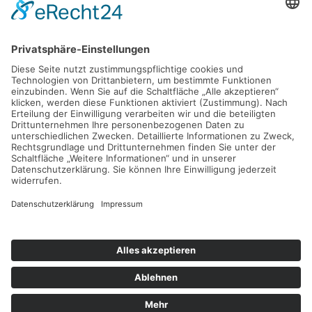
45549 Sprockhövel
Telefon
Tel.: 02324 / 79082
Parkplatz
Nachdem Sie von der Haßlinghauser Straße in die
Kleinbeckstraße eingebogen sind, fahren Sie bitte nach ca. 50
Metern rechts auf unseren Parkplatz.
Anfahrt
Google Maps
Bitte beachten Sie unsere Hinweise zum
Datenschutz
2026 © SC Obersprockhövel e.V.
powered by
sprockynet
.