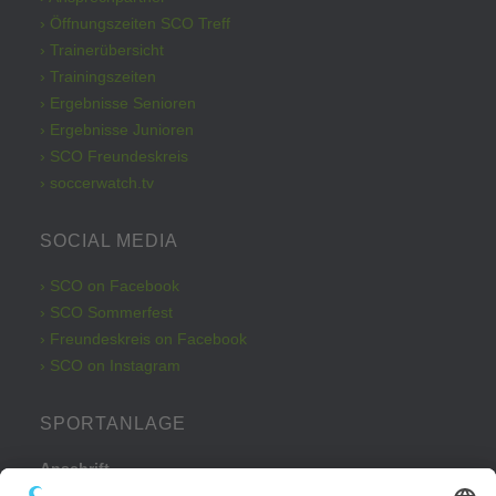
› Öffnungszeiten SCO Treff
› Trainerübersicht
› Trainingszeiten
› Ergebnisse Senioren
› Ergebnisse Junioren
› SCO Freundeskreis
› soccerwatch.tv
SOCIAL MEDIA
› SCO on Facebook
› SCO Sommerfest
› Freundeskreis on Facebook
› SCO on Instagram
SPORTANLAGE
Anschrift
Kleinbeckstraße 43