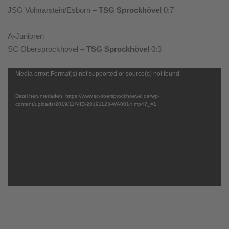
JSG Volmarstein/Esborn –
TSG Sprockhövel
0:7
A-Junioren
SC Obersprockhövel
– TSG Sprockhövel
0:3
Video-
Media error: Format(s) not supported or source(s) not found
Player
Datei herunterladen: https://www.sc-obersprockhoevel.de/wp-
content/uploads/2019/11/VID-20191123-WA0014.mp4?_=1