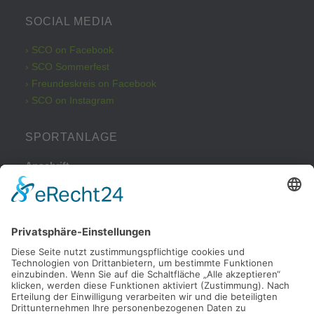
SOCIAL MEDIA
› SCO on Facebook
› SCO Sommerfest
› Freundeskreis on Facebook
› SCO on Instagram
SPORTANLAGE
Anschrift
Kleinbeckstraße 43
45549 Sprockhövel
Telefon
Tel.: 02324 / 79082
Parkplatz
Nachdem Sie von der Haßlinghauser Straße in die