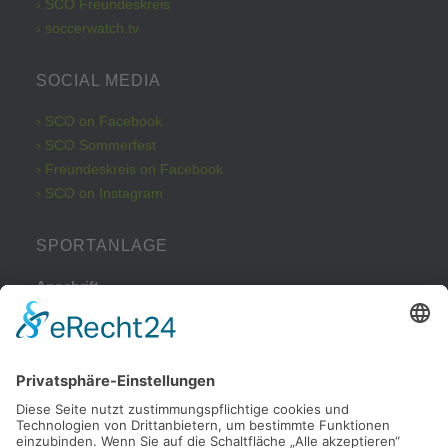
› SCO Freundeskreis
› soccerwatch.tv
SOCIAL MEDIA
› SCO on Facebook
› SCO Sommerfest
› Freundeskreis on Facebook
› SCO on Instagram
SPORTANLAGE
Anschrift
Kleinbeckstraße 43
45549 Sprockhövel
Telefon
Tel.: 02324 / 79082