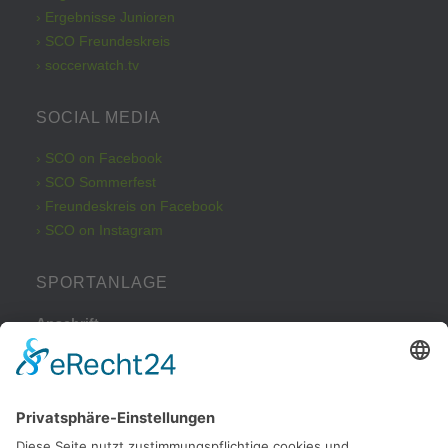
› Ergebnisse Junioren
› SCO Freundeskreis
› soccerwatch.tv
SOCIAL MEDIA
› SCO on Facebook
› SCO Sommerfest
› Freundeskreis on Facebook
› SCO on Instagram
SPORTANLAGE
Anschrift
Kleinbeckstraße 43
45549 Sprockhövel
Telefon
Tel.: 02324 / 79082