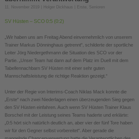
11. November 2019
Holger Dickhaus
Erste
,
Senioren
SV Hüsten – SCO 0:5 (0:2)
„Wir haben uns am Freitag Abend einvernehmlich von unserem
Trainer Markus Dönninghaus getrennt“, schilderte der sportliche
Leiter Jörg Niedergethmann die Situation des SCO vor der
Partie. „Unser Team hat dann auf dem Platz im Duell mit dem
Tabellennachbarn SV Hüsten mit einer sehr guten
Mannschaftsleistung die richtige Reaktion gezeigt.“
Unter der Regie von Interims-Coach Niklas Mack konnte die
„Erste“ nach zwei Niederlagen einen überzeugenden Sieg gegen
den SV Hüsten einfahren. Auch wenn SV Hüsten Trainer Klaus
Borschel mit der Leistung seines Teams haderte und erklärte:
„0:5 hört sich natürlich deutlich an, aber vier der fünf Tore haben
wir für den Gegner selbst vorbereitet“. Aber gerade die
mangelnde Chancenverwertung hatte die Verantwortlichen des