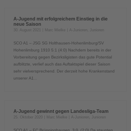
A-Jugend mit erfolgreichem Einstieg in die
neue Saison
30. August 2021
Marc Mielke
A-Junioren
,
Junioren
SCO A1 – JSG SG Holthausen-Hohenlimburg/SV
Hohenlimburg 1910 5:1 (4:0) Nachdem bereits in der
Vorbereitung gegen Bezirksligisten das gute Potential
aufblitzte, verlief auch das Auftaktspiel dieser Saison
sehr vielversprechend. Der derzeit hohe Krankenstand
unserer A1...
A-Jugend gewinnt gegen Landesliga-Team
25. Oktober 2020
Marc Mielke
A-Junioren
,
Junioren
SCO A1 – FC Brünninghausen 3:0 (2:0) Da staunten