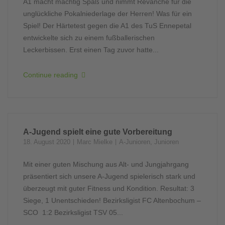
A1 macht mächtig Spaß und nimmt Revanche für die
unglückliche Pokalniederlage der Herren! Was für ein
Spiel! Der Härtetest gegen die A1 des TuS Ennepetal
entwickelte sich zu einem fußballerischen
Leckerbissen. Erst einen Tag zuvor hatte...
Continue reading
A-Jugend spielt eine gute Vorbereitung
18. August 2020
Marc Mielke
A-Junioren
,
Junioren
Mit einer guten Mischung aus Alt- und Jungjahrgang
präsentiert sich unsere A-Jugend spielerisch stark und
überzeugt mit guter Fitness und Kondition. Resultat: 3
Siege, 1 Unentschieden! Bezirksligist FC Altenbochum –
SCO 1:2 Bezirksligist TSV 05...