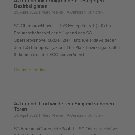
A-Jugend mit erfolgreichem Test gegen
Bezirksligisten
25. April 2022
Marc Mielke
A-Junioren
,
Junioren
SC Obersprockhövel – TuS Ennepetal 5:1 (2:0) Im
Freundschaftsspiel der A-Jugend des SC
Obersprockhövel (aktuell 2ter Platz Kreisliga A) gegen
den TuS Ennepetal (aktuell 1ter Platz Bezirksliga Staffel
6) konnte sich der SCO souverän mit...
Continue reading
A-Jugend: Und wieder ein Sieg mit schönen
Toren
14. April 2022
Marc Mielke
A-Junioren
,
Junioren
SC Berchum/Garenfeld 53/74 II – SC Obersprockhövel