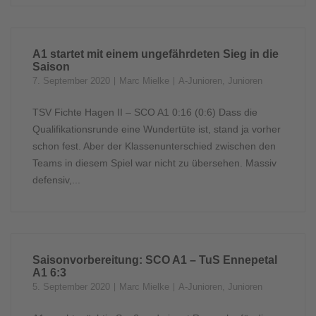
A1 startet mit einem ungefährdeten Sieg in die
Saison
7. September 2020
Marc Mielke
A-Junioren
,
Junioren
TSV Fichte Hagen II – SCO A1 0:16 (0:6) Dass die
Qualifikationsrunde eine Wundertüte ist, stand ja vorher
schon fest. Aber der Klassenunterschied zwischen den
Teams in diesem Spiel war nicht zu übersehen. Massiv
defensiv,...
Saisonvorbereitung: SCO A1 – TuS Ennepetal
A1 6:3
5. September 2020
Marc Mielke
A-Junioren
,
Junioren