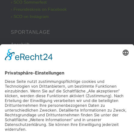
› SCO Sommerfest
› Freundeskreis on Facebook
› SCO on Instagram
SPORTANLAGE
Anschrift
Kleinbeckstraße 43
45549 Sprockhövel
Telefon
Tel.: 02324 / 79082
Parkplatz
Nachdem Sie von der Haßlinghauser Straße in die
Kleinbeckstraße eingebogen sind, fahren Sie bitte nach ca. 50
Metern rechts auf unseren Parkplatz.
Anfahrt